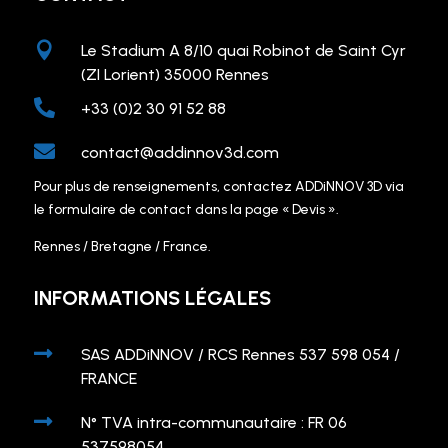

Le Stadium A 8/10 quai Robinot de Saint Cyr
(ZI Lorient) 35000 Rennes

+33 (0)2 30 91 52 88

contact@addinnov3d.com
Pour plus de renseignements, contactez ADDiNNOV 3D via
le formulaire de contact dans la page « Devis ».
Rennes / Bretagne / France.
INFORMATIONS LÉGALES

SAS ADDiNNOV / RCS Rennes 537 598 054 /
FRANCE

N° TVA intra-communautaire : FR 06
537598054