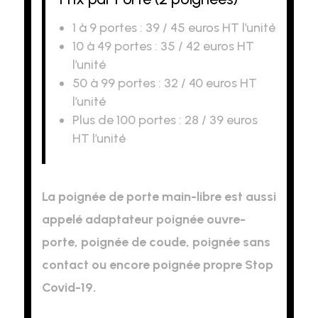
1 à 9 portes : 39 / 45 euros HT l’unité
10 à 49 portes : 35 / 42 euros HT
l’unité
50 à 99 portes : 32 / 40 euros HT
l’unité
Plus de 100 portes : 28 / 39 euros
HT l’unité
La poignée de porte main-libre est aussi
appelé adaptateur poignée ouvre-
porte, poignée de coude, poignée sans
contact ou encore poignée propre Stop
Covid-19.