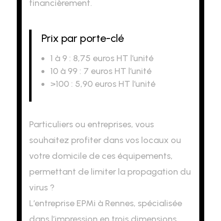
financièrement.
Prix par porte-clé
1 à 9 : 8,75 euros HT l’unité
10 à 99 : 7 euros HT l’unité
>100 : 5,90 euros HT l’unité
Particuliers ou entreprises, vous
souhaitez profiter dans vos locaux ou
votre domicile de ces équipements,
permettant de limiter la propagation du
virus ?
L’entreprise EPMi à Rennes, spécialisée
dans l’impression en trois dimensions,