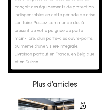
conçoit ces équipements de protection
indispensables en cette période de crise
sanitaire. Passez commande dès à
présent de votre poignée de porte
main-libre, d’un porte-clés ouvre-porte,
ou même d’une visière intégrale.
Livraison partout en France, en Belgique
et en Suisse.
Plus d’articles
Juil
29