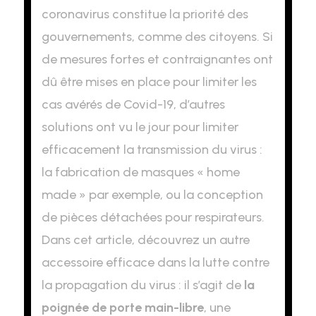
coronavirus constitue la priorité des
gouvernements, comme des citoyens. Si
de mesures fortes et contraignantes ont
dû être mises en place pour limiter les
cas avérés de Covid-19, d’autres
solutions ont vu le jour pour limiter
efficacement la transmission du virus :
la fabrication de masques « home
made » par exemple, ou la conception
de pièces détachées pour respirateurs.
Dans cet article, découvrez un autre
accessoire efficace dans la lutte contre
la propagation du virus : il s’agit de
la
poignée de porte main-libre
, une