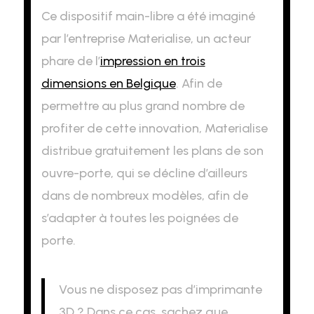
Ce dispositif main-libre a été imaginé
par l’entreprise Materialise, un acteur
phare de l’
impression en trois
dimensions en Belgique
. Afin de
permettre au plus grand nombre de
profiter de cette innovation, Materialise
distribue gratuitement les plans de son
ouvre-porte, qui se décline d’ailleurs
dans de nombreux modèles, afin de
s’adapter à toutes les poignées de
porte.
Vous ne disposez pas d’imprimante
3D ? Dans ce cas, sachez que