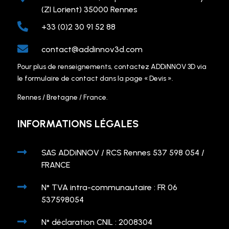
(ZI Lorient) 35000 Rennes

+33 (0)2 30 91 52 88

contact@addinnov3d.com
Pour plus de renseignements, contactez ADDiNNOV 3D via
le formulaire de contact dans la page « Devis ».
Rennes / Bretagne / France.
INFORMATIONS LÉGALES

SAS ADDiNNOV / RCS Rennes 537 598 054 /
FRANCE

N° TVA intra-communautaire : FR 06
537598054

N° déclaration CNIL : 2008304