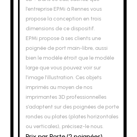
l’entreprise EPMi à Rennes vous
propose la conception en trois
dimensions de ce dispositif.
EPMi propose à ses clients une
poignée de port main-libre, aussi
bien le modèle étroit que le modèle
large que vous pouvez voir sur
l’image l’illustration. Ces objets
imprimés au moyen de nos
imprimantes 3D professionnelles
s’adaptent sur des poignées de porte
rondes ou plates (plates horizontales
ou verticales), précisez-le nous.
Prix par Porte (2 poignées)