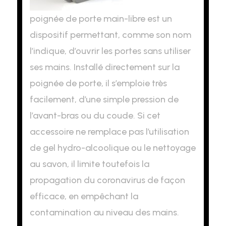
poignée de porte main-libre est un
dispositif permettant, comme son nom
l’indique, d’ouvrir les portes sans utiliser
ses mains. Installé directement sur la
poignée de porte, il s’emploie très
facilement, d’une simple pression de
l’avant-bras ou du coude. Si cet
accessoire ne remplace pas l’utilisation
de gel hydro-alcoolique ou le nettoyage
au savon, il limite toutefois la
propagation du coronavirus de façon
efficace, en empêchant la
contamination au niveau des mains.