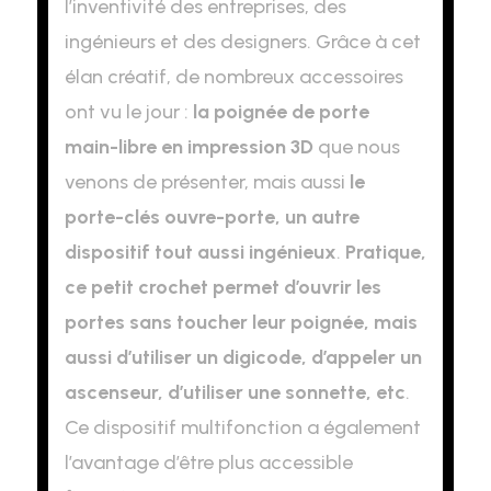
l’inventivité des entreprises, des
ingénieurs et des designers. Grâce à cet
élan créatif, de nombreux accessoires
ont vu le jour :
la poignée de porte
main-libre en impression 3D
que nous
venons de présenter, mais aussi
le
porte-clés ouvre-porte, un autre
dispositif tout aussi ingénieux
.
Pratique,
ce petit crochet permet d’ouvrir les
portes sans toucher leur poignée, mais
aussi d’utiliser un digicode, d’appeler un
ascenseur, d’utiliser une sonnette, etc
.
Ce dispositif multifonction a également
l’avantage d’être plus accessible