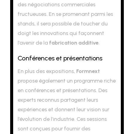
des négociations commerciales
fructueuses. En se promenant parmi les
stands, il sera possible de toucher du
doigt les innovations qui façonnent
l’avenir de la
fabrication additive
.
Conférences et présentations
En plus des expositions,
Formnext
propose également un programme riche
en conférences et présentations. Des
experts reconnus partagent leurs
expériences et donnent leur vision sur
l’évolution de l’industrie. Ces sessions
sont conçues pour fournir des