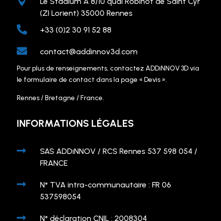

Le Stadium A 8/10 quai Robinot de Saint Cyr
(ZI Lorient) 35000 Rennes

+33 (0)2 30 91 52 88

contact@addinnov3d.com
Pour plus de renseignements, contactez ADDiNNOV 3D via
le formulaire de contact dans la page « Devis ».
Rennes / Bretagne / France.
INFORMATIONS LÉGALES

SAS ADDiNNOV / RCS Rennes 537 598 054 /
FRANCE

N° TVA intra-communautaire : FR 06
537598054

N° déclaration CNIL : 2008304