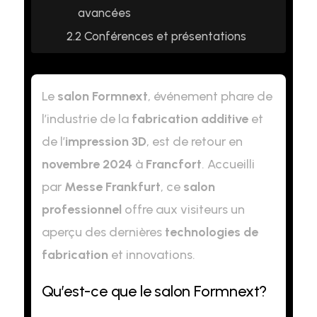
avancées
2.2
Conférences et présentations
Le
salon Formnext
, événement phare de
l’industrie de la
fabrication additive
et
de l’
impression 3D
, est de retour en
novembre 2024
à
Francfort
. Accueilli
par
Messe Frankfurt
, ce
salon
professionnel
offre aux visiteurs un
aperçu des dernières
technologies de
fabrication
et innovations.
Qu’est-ce que le salon Formnext?