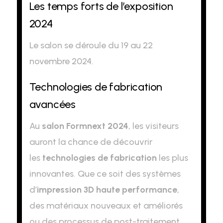
Les temps forts de l’exposition
2024
Le salon se déroule du 19 au 22
novembre 2024.
Technologies de fabrication
avancées
Au
salon Formnext 2024
, les visiteurs
auront la chance de découvrir
les
technologies de fabrication
les plus
innovantes. Que ce soit des systèmes
d’
impression 3D haute performance
,
des matériaux nouveaux et améliorés
ou des processus de post-traitement