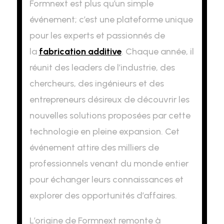
Formnext est plus qu’un simple
événement; c’est une plateforme unique
pour les experts et passionnés de
la
fabrication additive
. Chaque année, il
réunit des leaders de l’industrie, des
chercheurs, des ingénieurs et des
entrepreneurs désireux de découvrir les
nouvelles solutions proposées par cette
technologie en pleine expansion. Cet
événement attire des milliers de
professionnels venant du monde entier
pour échanger leurs connaissances et
explorer des opportunités d’affaires.
L’origine de Formnext remonte à