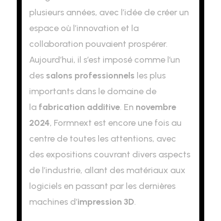
plusieurs années, avec l’idée de créer un
espace où l’innovation et la
collaboration pouvaient prospérer.
Aujourd’hui, il s’est imposé comme l’un
des
salons professionnels
les plus
importants dans le domaine de
la
fabrication additive
. En
novembre
2024
, Formnext est encore une fois au
centre de toutes les attentions, avec
des expositions couvrant divers aspects
de l’industrie, allant des matériaux aux
logiciels en passant par les dernières
machines d’
impression 3D
.