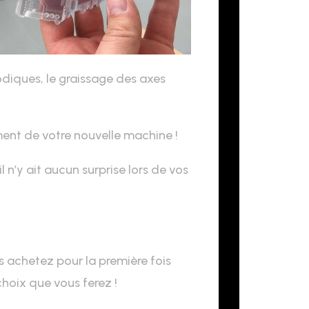
iques, le graissage des axes
ent de votre nouvelle machine !
il n’y ait aucun surprise lors de vos
us achetez pour la première fois
choix que vous ferez !