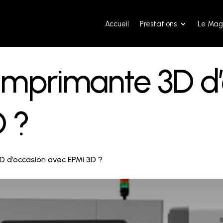
Accueil
Prestations
Le Mag
imprimante 3D d
 ?
 d’occasion avec EPMi 3D ?