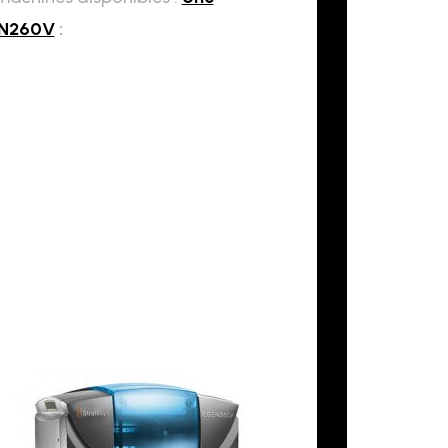
EN260V
: