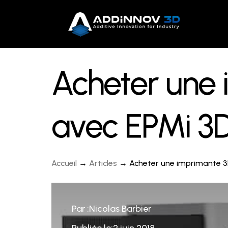
Acheter une 
avec EPMi 3D
Accueil
→
Articles
→ Acheter une imprimante 3D
Par :Nicolas Barbier
Publiée le:2 juin 2018