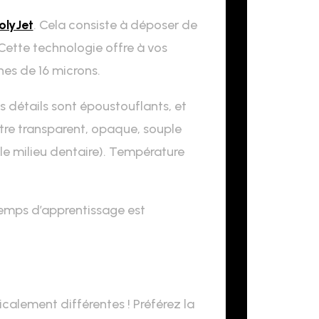
olyJet
. Cela consiste à déposer de
Cette technologie offre à vos
hes de 16 microns.
s détails sont époustouflants, et
être transparent, opaque, souple
e milieu dentaire). Température
 temps d’apprentissage est
calement différentes ! Préférez la