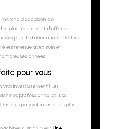
e marché d’occasion de
es plus récentes et d’offrir en
ncées pour la fabrication additive
té entretenue avec soin et
 nombreuses années !
aite pour vous
vrai investissement ! Les
hines professionnelles. Les
les plus polyvalentes et les plus
machines disponibles :
Une