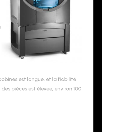
à
obines est longue, et la fiabilité
n des pièces est élevée, environ 100