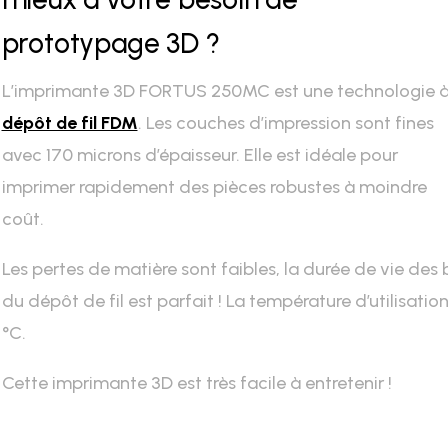
prototypage 3D ?
L’imprimante 3D FORTUS 250MC est une technologie 
dépôt de fil FDM
. Les couches d’impression sont fines
avec 170 microns d’épaisseur. Elle est idéale pour
imprimer rapidement des pièces robustes à moindre
coût.
Les pertes de matière sont faibles, la durée de vie des b
du dépôt de fil est parfait ! La température d’utilisatio
°C.
Cette imprimante 3D est très facile à entretenir !