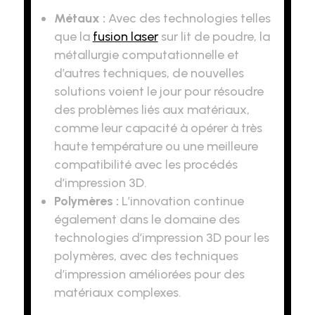
Métaux :
Avec des technologies telles
que la
fusion laser
sur lit de poudre, la
métallurgie computationnelle et
d’autres techniques, de nouvelles
solutions voient le jour pour résoudre
des problèmes liés aux matériaux,
comme leur capacité à opérer à très
haute température ou une meilleure
compatibilité avec les procédés
d’impression 3D.
Polymères :
L’innovation continue
également dans le domaine des
technologies d’impression 3D pour les
polymères, avec des techniques
d’impression améliorées pour des
matériaux complexes.