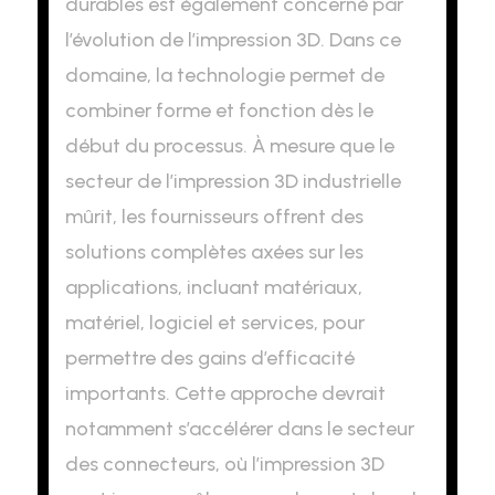
durables est également concerné par
l’évolution de l’impression 3D. Dans ce
domaine, la technologie permet de
combiner forme et fonction dès le
début du processus. À mesure que le
secteur de l’impression 3D industrielle
mûrit, les fournisseurs offrent des
solutions complètes axées sur les
applications, incluant matériaux,
matériel, logiciel et services, pour
permettre des gains d’efficacité
importants. Cette approche devrait
notamment s’accélérer dans le secteur
des connecteurs, où l’impression 3D