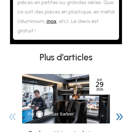
pièces en petites ou grandes séries. Que
ce soit des pièces en plastique, en métal
(aluminium,
inox
, etc). Le devis est
gratuit !
Plus d’articles
Juil
29
2026
Par
Nicolas Barbier