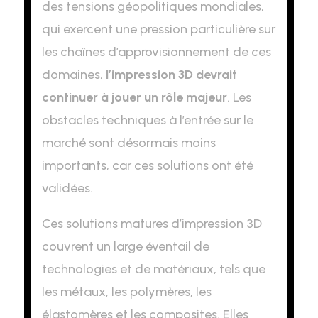
des tensions géopolitiques mondiales,
qui exercent une pression particulière sur
les chaînes d’approvisionnement de ces
domaines,
l’impression 3D devrait
continuer à jouer un rôle majeur
. Les
obstacles techniques à l’entrée sur le
marché sont désormais moins
importants, car ces solutions ont été
validées.
Ces solutions matures d’impression 3D
couvrent un large éventail de
technologies et de matériaux, tels que
les métaux, les polymères, les
élastomères et les composites. Elles